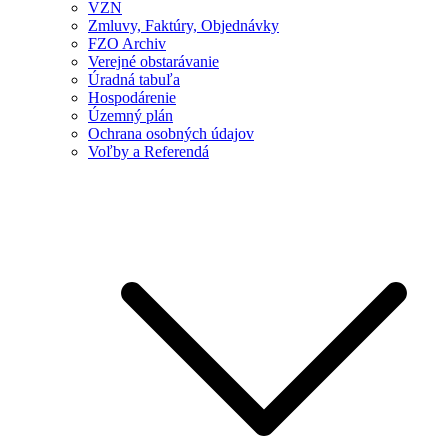
VZN
Zmluvy, Faktúry, Objednávky
FZO Archiv
Verejné obstarávanie
Úradná tabuľa
Hospodárenie
Územný plán
Ochrana osobných údajov
Voľby a Referendá