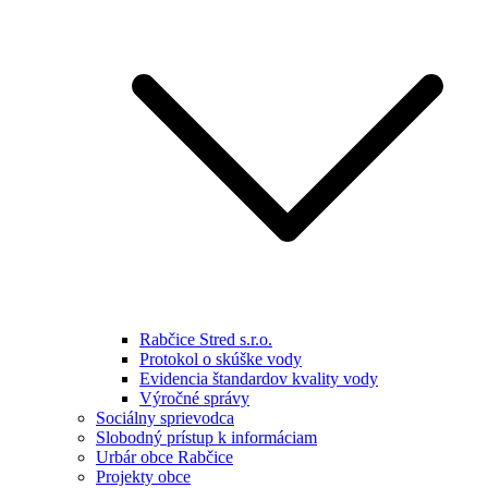
Rabčice Stred s.r.o.
Protokol o skúške vody
Evidencia štandardov kvality vody
Výročné správy
Sociálny sprievodca
Slobodný prístup k informáciam
Urbár obce Rabčice
Projekty obce