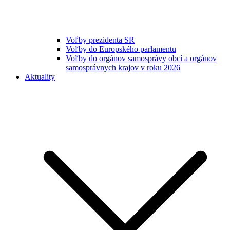
Voľby prezidenta SR
Voľby do Europského parlamentu
Voľby do orgánov samosprávy obcí a orgánov
samosprávnych krajov v roku 2026
Aktuality