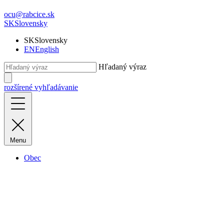
ocu@rabcice.sk
SK
Slovensky
SK
Slovensky
EN
English
Hľadaný výraz
rozšírené vyhľadávanie
Menu
Obec