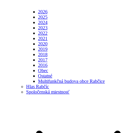
2026
2025
2024
2023
2022
2021
2020
2019
2018
2017
2016
Obec
Ostatné
Multifunkčná budova obce Rabčice
Hlas Rabčíc
Spoločenská miestnosť