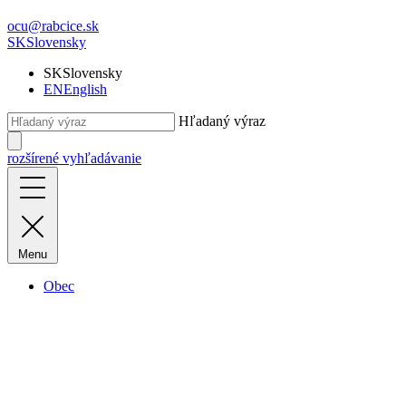
ocu@rabcice.sk
SK
Slovensky
SK
Slovensky
EN
English
Hľadaný výraz
rozšírené vyhľadávanie
Menu
Obec