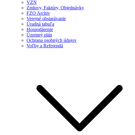
VZN
Zmluvy, Faktúry, Objednávky
FZO Archiv
Verejné obstarávanie
Úradná tabuľa
Hospodárenie
Územný plán
Ochrana osobných údajov
Voľby a Referendá