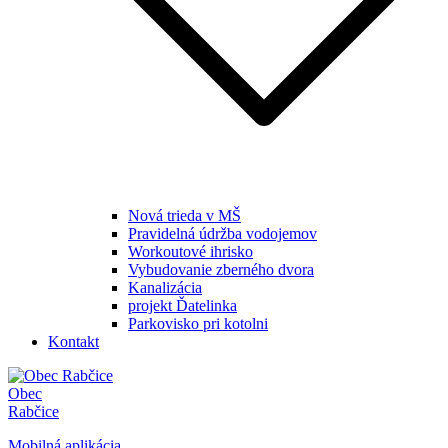
Nová trieda v MŠ
Pravidelná údržba vodojemov
Workoutové ihrisko
Vybudovanie zberného dvora
Kanalizácia
projekt Ďatelinka
Parkovisko pri kotolni
Kontakt
Obec
Rabčice
Mobilná aplikácia