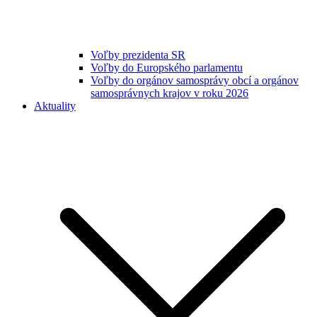
Voľby prezidenta SR
Voľby do Europského parlamentu
Voľby do orgánov samosprávy obcí a orgánov
samosprávnych krajov v roku 2026
Aktuality