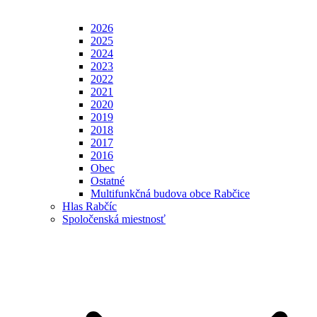
2026
2025
2024
2023
2022
2021
2020
2019
2018
2017
2016
Obec
Ostatné
Multifunkčná budova obce Rabčice
Hlas Rabčíc
Spoločenská miestnosť