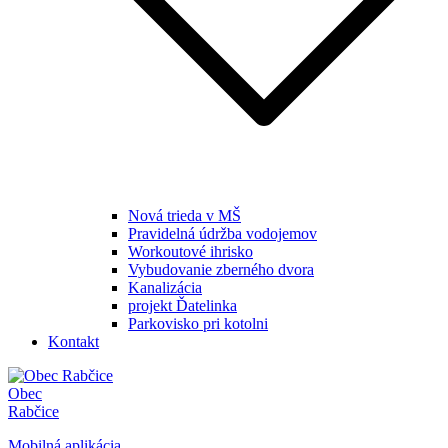
Nová trieda v MŠ
Pravidelná údržba vodojemov
Workoutové ihrisko
Vybudovanie zberného dvora
Kanalizácia
projekt Ďatelinka
Parkovisko pri kotolni
Kontakt
Obec
Rabčice
Mobilná aplikácia