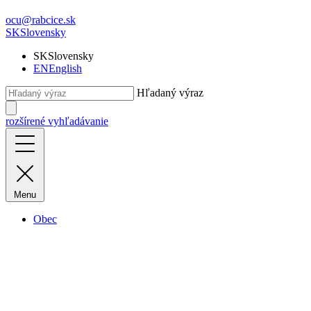
ocu@rabcice.sk
SK
Slovensky
SK
Slovensky
EN
English
Hľadaný výraz
rozšírené vyhľadávanie
Menu
Obec