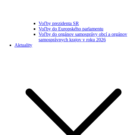
Voľby prezidenta SR
Voľby do Europského parlamentu
Voľby do orgánov samosprávy obcí a orgánov
samosprávnych krajov v roku 2026
Aktuality