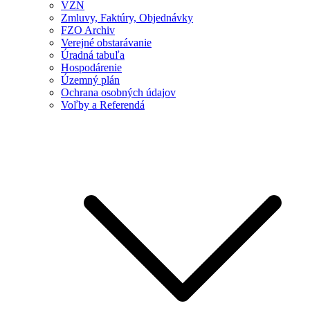
VZN
Zmluvy, Faktúry, Objednávky
FZO Archiv
Verejné obstarávanie
Úradná tabuľa
Hospodárenie
Územný plán
Ochrana osobných údajov
Voľby a Referendá