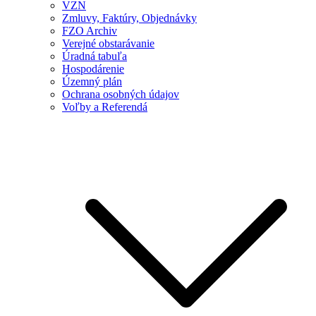
VZN
Zmluvy, Faktúry, Objednávky
FZO Archiv
Verejné obstarávanie
Úradná tabuľa
Hospodárenie
Územný plán
Ochrana osobných údajov
Voľby a Referendá