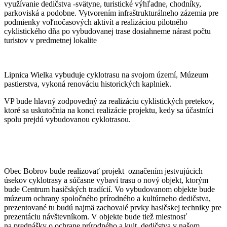
využívanie dedičstva -svätyne, turistické výhľadne, chodníky,
parkoviská a podobne. Vytvorením infraštrukturálneho zázemia pre
podmienky voľnočasových aktivít a realizáciou pilotného
cyklistického dňa po vybudovanej trase dosiahneme nárast počtu
turistov v predmetnej lokalite
Lipnica Wielka vybuduje cyklotrasu na svojom území, Múzeum
pastierstva, vykoná renováciu historických kaplniek.
VP bude hlavný zodpovedný za realizáciu cyklistických pretekov,
ktoré sa uskutočnia na konci realizácie projektu, kedy sa účastníci
spolu prejdú vybudovanou cyklotrasou.
Obec Bobrov bude realizovať projekt označením jestvujúcich
úsekov cyklotrasy a súčasne vybaví trasu o nový objekt, ktorým
bude Centrum hasičských tradícií. Vo vybudovanom objekte bude
múzeum ochrany spoločného prírodného a kultúrneho dedičstva,
prezentované tu budú najmä zachovalé prvky hasičskej techniky pre
prezentáciu návštevníkom. V objekte bude tiež miestnosť
na prednášky o ochrane prírodného a kult. dedičstva v našom