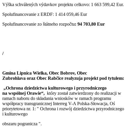
Výška schválených výdavkov projektu celkovo: 1 663 599,42 Eur.
Spolufinancovanie z ERDF: 1 414 059,46 Eur
Spolufinancovanie zo štátneho rozpočtu
: 94 703,80 Eur
/
Gmina Lipnica Wielka, Obec Bobrov, Obec
Zubrohlava oraz Obec Rabčice realyzuja projekt pod tytulem:
„Ochrona dziedzictwa kulturowego i przyrodniczego
na wspólnej Orawie“,
który został zatwierdzony do realizacji w
ramach naboru do składania wniosków w ramach programu
współpracy transgranicznej Interreg V-A Polska-Słowacja, Oś
priorytetowa nr. 1: " Ochrona i rozwój dziedzictwa przyrodniczego
i kulturowego
obszaru pogranicza ".