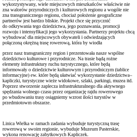
wykorzystywany, wiele miejscowych mieszkańców właściwie nie
zna walorów przyrodniczych i kulturowych regionu a wogóle nie
zna transgranicznego regionu, chociaż położenie geograficzne
partnerów jest bardzo bliskie. Projekt chce się przycznić
do odkrywania tego dziedzictwa, jego poznawania, promocji
rozwoju i intensyfikacji jego wykorzystania. Partnerzy projektu chcą
wybudować dla miejscowych obywateli i odwiedzających
połączoną okrężną trasę rowerową, która by wiodła
przez nasz transgraniczny region i prezentowała nasze wspólne
dziedzictwo kulturowe i przyrodnicze. Na trasie bądą rożne
elementy infrastruktury ruchu turystycznego, które będą
informowały o dziedzictwie kulturowym i przyrodniczym (tablice
informacyjne) ew. które będą ułatwiać wykorzystanie dziedzictwa–
kapliczki, turystyczne wieże widokowe, szlaki, parkingi, muzea itd.
Poprzez stworzenie zaplecza infrastrukturalnego dla aktywnego
spędzania wolnego czasu przez organizację rajdu rowerowego
po wbudowaniu trasy osiągniemy wzrost ilości turystów w
przedmiotowm obszarze.
Linica Wielka w ramach zadania wybuduje turystyczną trasę
rowerową w swoim regionie, wybuduje Muzeum Pasterskie,
wykona renowację zabytkowych Kapliczek.