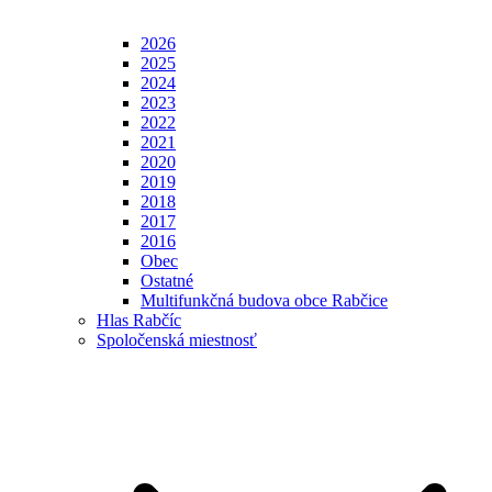
2026
2025
2024
2023
2022
2021
2020
2019
2018
2017
2016
Obec
Ostatné
Multifunkčná budova obce Rabčice
Hlas Rabčíc
Spoločenská miestnosť