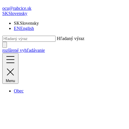
ocu@rabcice.sk
SK
Slovensky
SK
Slovensky
EN
English
Hľadaný výraz
rozšírené vyhľadávanie
Menu
Obec