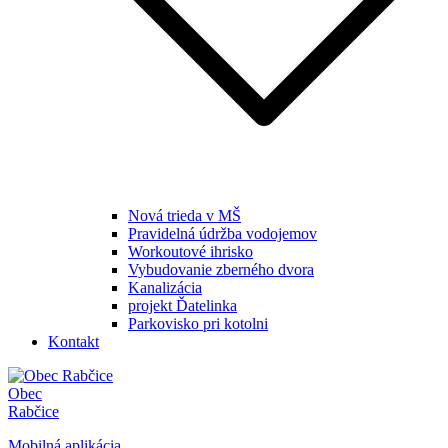
Nová trieda v MŠ
Pravidelná údržba vodojemov
Workoutové ihrisko
Vybudovanie zberného dvora
Kanalizácia
projekt Ďatelinka
Parkovisko pri kotolni
Kontakt
Obec
Rabčice
Mobilná aplikácia