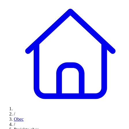
/
Obec
/