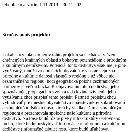
Obdobie realizácie: 1.11.2019 – 30.11.2022
Stručný popis projektu:
Lokalita územia partnerov tohto projektu sa nachádza v území
chránených krajinných oblastí s bohatým potenciálom a prírodným
a kultúrnym dedičstvom. Potenciál tohto dedičstva však nie je plne
využívaný, množstvo domácich obyvateľov vlastne nepozná
prírodné a kultúrne danosti vlastného regiónu a už vôbec nie
cezhraničného regiónu, hoci geografická poloha cezhraničných
partnerov je veľmi blízka. K objavovaniu tohto dedičstva, jeho
spoznávaniu, propagácii rozvoju a teda k zintenzívneniu jeho
využívania chce prispieť tento projekt. Partneri projektu chcú
vybudovať pre miestne obyvateľstvo i návštevníkov zokruhovanú
cezhraničnú turistickú trasu, ktorá by viedla našim cezhraničným
regiónom a prezentovala spoločne naše kultúrne a prírodné
dedičstvo. Na trase budú rôzne prvky infraštruktúry cestovného
ruchu, ktoré budú poskytovať informácie o prírodnom a kultúrnom
dedičstve (informačné tabule) resp. ktoré budú uľahčovať