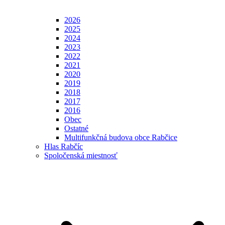
2026
2025
2024
2023
2022
2021
2020
2019
2018
2017
2016
Obec
Ostatné
Multifunkčná budova obce Rabčice
Hlas Rabčíc
Spoločenská miestnosť