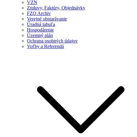
VZN
Zmluvy, Faktúry, Objednávky
FZO Archiv
Verejné obstarávanie
Úradná tabuľa
Hospodárenie
Územný plán
Ochrana osobných údajov
Voľby a Referendá