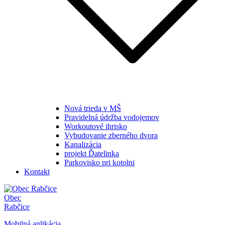
Nová trieda v MŠ
Pravidelná údržba vodojemov
Workoutové ihrisko
Vybudovanie zberného dvora
Kanalizácia
projekt Ďatelinka
Parkovisko pri kotolni
Kontakt
Obec
Rabčice
Mobilná aplikácia