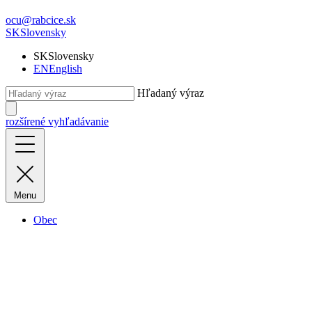
ocu@rabcice.sk
SK
Slovensky
SK
Slovensky
EN
English
Hľadaný výraz
rozšírené vyhľadávanie
Menu
Obec