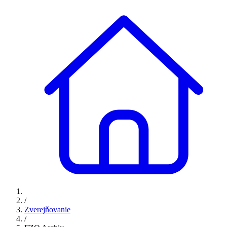
/
Zverejňovanie
/