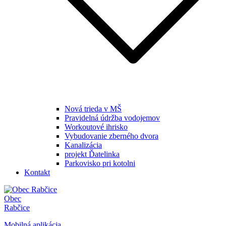
Nová trieda v MŠ
Pravidelná údržba vodojemov
Workoutové ihrisko
Vybudovanie zberného dvora
Kanalizácia
projekt Ďatelinka
Parkovisko pri kotolni
Kontakt
Obec
Rabčice
Mobilná aplikácia