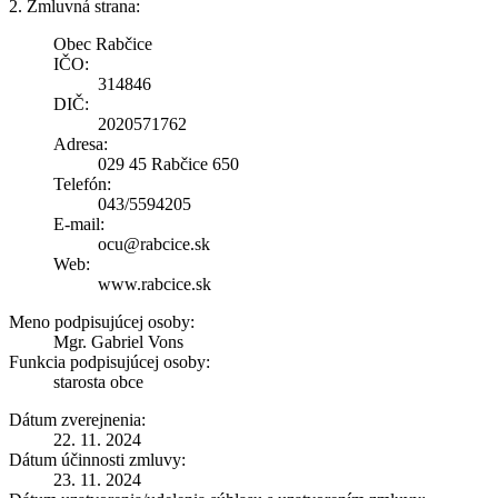
2. Zmluvná strana:
Obec Rabčice
IČO:
314846
DIČ:
2020571762
Adresa:
029 45 Rabčice 650
Telefón:
043/5594205
E-mail:
ocu@rabcice.sk
Web:
www.rabcice.sk
Meno podpisujúcej osoby:
Mgr. Gabriel Vons
Funkcia podpisujúcej osoby:
starosta obce
Dátum zverejnenia:
22. 11. 2024
Dátum účinnosti zmluvy:
23. 11. 2024