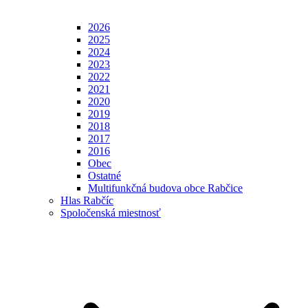
2026
2025
2024
2023
2022
2021
2020
2019
2018
2017
2016
Obec
Ostatné
Multifunkčná budova obce Rabčice
Hlas Rabčíc
Spoločenská miestnosť