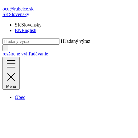
ocu@rabcice.sk
SK
Slovensky
SK
Slovensky
EN
English
Hľadaný výraz
rozšírené vyhľadávanie
Menu
Obec