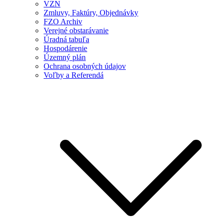
VZN
Zmluvy, Faktúry, Objednávky
FZO Archiv
Verejné obstarávanie
Úradná tabuľa
Hospodárenie
Územný plán
Ochrana osobných údajov
Voľby a Referendá