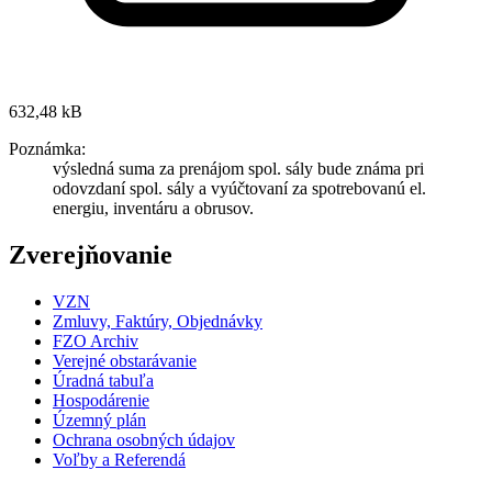
632,48 kB
Poznámka:
výsledná suma za prenájom spol. sály bude známa pri
odovzdaní spol. sály a vyúčtovaní za spotrebovanú el.
energiu, inventáru a obrusov.
Zverejňovanie
VZN
Zmluvy, Faktúry, Objednávky
FZO Archiv
Verejné obstarávanie
Úradná tabuľa
Hospodárenie
Územný plán
Ochrana osobných údajov
Voľby a Referendá