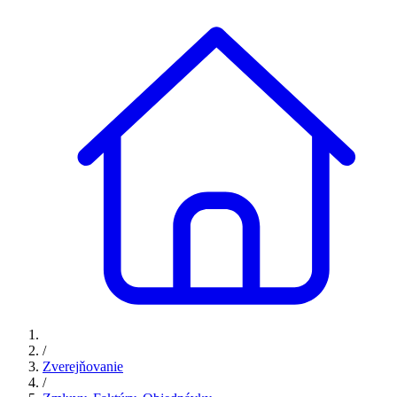
/
Zverejňovanie
/