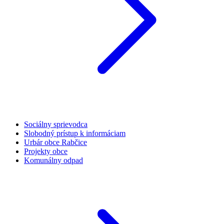
Sociálny sprievodca
Slobodný prístup k informáciam
Urbár obce Rabčice
Projekty obce
Komunálny odpad