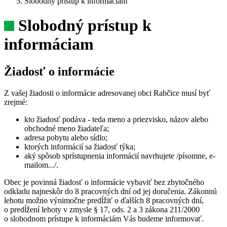
Slobodný prístup k informáciam
Slobodný prístup k
informáciam
Žiadosť o informácie
Z vašej žiadosti o informácie adresovanej obci Rabčice musí byť
zrejmé:
kto žiadosť podáva - teda meno a priezvisko, názov alebo
obchodné meno žiadateľa;
adresa pobytu alebo sídlo;
ktorých informácií sa žiadosť týka;
aký spôsob sprístupnenia informácií navrhujete /písomne, e-
mailom.../.
Obec je povinná žiadosť o informácie vybaviť bez zbytočného
odkladu najneskôr do 8 pracovných dní od jej doručenia. Zákonnú
lehotu možno výnimočne predĺžiť o ďalších 8 pracovných dní,
o predĺžení lehoty v zmysle § 17, ods. 2 a 3 zákona 211/2000
o slobodnom prístupe k informáciám Vás budeme informovať.