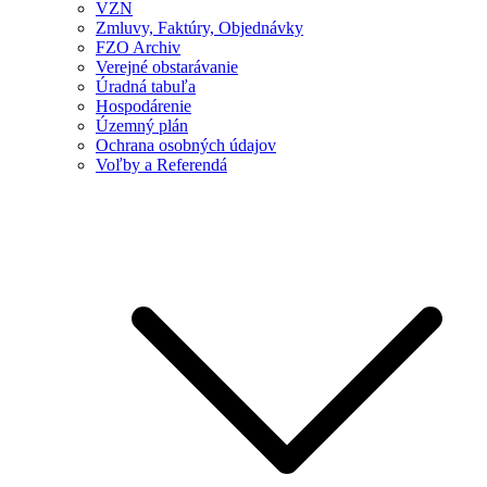
VZN
Zmluvy, Faktúry, Objednávky
FZO Archiv
Verejné obstarávanie
Úradná tabuľa
Hospodárenie
Územný plán
Ochrana osobných údajov
Voľby a Referendá