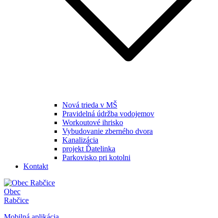
Nová trieda v MŠ
Pravidelná údržba vodojemov
Workoutové ihrisko
Vybudovanie zberného dvora
Kanalizácia
projekt Ďatelinka
Parkovisko pri kotolni
Kontakt
Obec
Rabčice
Mobilná aplikácia