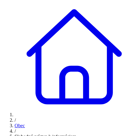
/
Obec
/