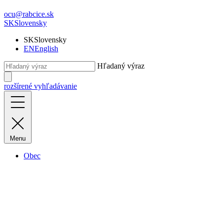
ocu@rabcice.sk
SK
Slovensky
SK
Slovensky
EN
English
Hľadaný výraz
rozšírené vyhľadávanie
Menu
Obec