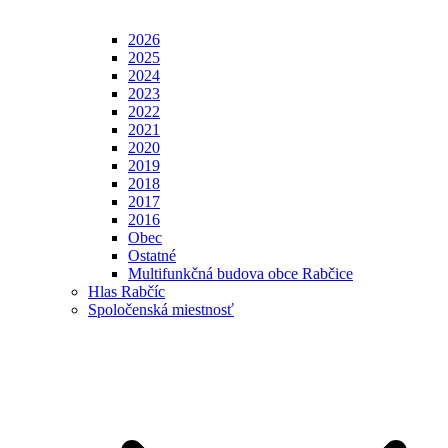
2026
2025
2024
2023
2022
2021
2020
2019
2018
2017
2016
Obec
Ostatné
Multifunkčná budova obce Rabčice
Hlas Rabčíc
Spoločenská miestnosť