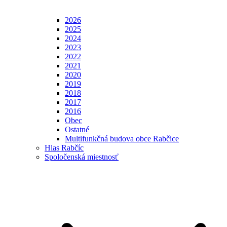
2026
2025
2024
2023
2022
2021
2020
2019
2018
2017
2016
Obec
Ostatné
Multifunkčná budova obce Rabčice
Hlas Rabčíc
Spoločenská miestnosť