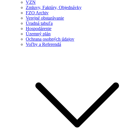
VZN
Zmluvy, Faktúry, Objednávky
FZO Archiv
Verejné obstarávanie
Úradná tabuľa
Hospodárenie
Územný plán
Ochrana osobných údajov
Voľby a Referendá