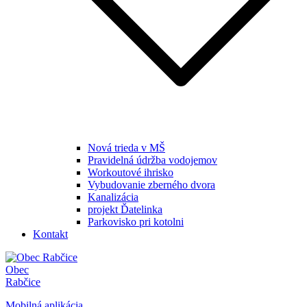
Nová trieda v MŠ
Pravidelná údržba vodojemov
Workoutové ihrisko
Vybudovanie zberného dvora
Kanalizácia
projekt Ďatelinka
Parkovisko pri kotolni
Kontakt
Obec
Rabčice
Mobilná aplikácia