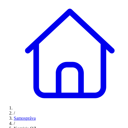
/
Samospráva
/