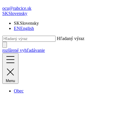
ocu@rabcice.sk
SK
Slovensky
SK
Slovensky
EN
English
Hľadaný výraz
rozšírené vyhľadávanie
Menu
Obec