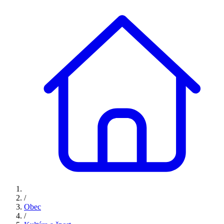
/
Obec
/