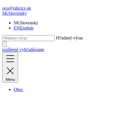
ocu@rabcice.sk
SK
Slovensky
SK
Slovensky
EN
English
Hľadaný výraz
rozšírené vyhľadávanie
Menu
Obec