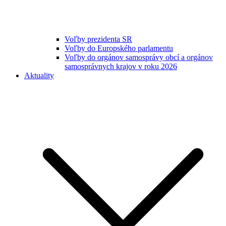
Voľby prezidenta SR
Voľby do Europského parlamentu
Voľby do orgánov samosprávy obcí a orgánov
samosprávnych krajov v roku 2026
Aktuality