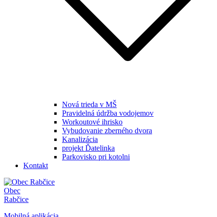
Nová trieda v MŠ
Pravidelná údržba vodojemov
Workoutové ihrisko
Vybudovanie zberného dvora
Kanalizácia
projekt Ďatelinka
Parkovisko pri kotolni
Kontakt
Obec
Rabčice
Mobilná aplikácia