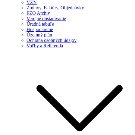
VZN
Zmluvy, Faktúry, Objednávky
FZO Archiv
Verejné obstarávanie
Úradná tabuľa
Hospodárenie
Územný plán
Ochrana osobných údajov
Voľby a Referendá