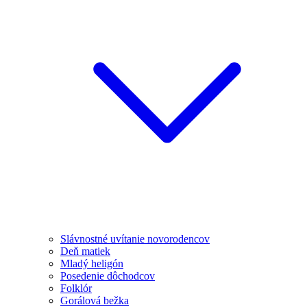
Slávnostné uvítanie novorodencov
Deň matiek
Mladý heligón
Posedenie dôchodcov
Folklór
Gorálová bežka