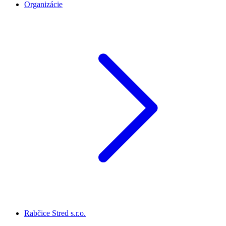
Organizácie
Rabčice Stred s.r.o.