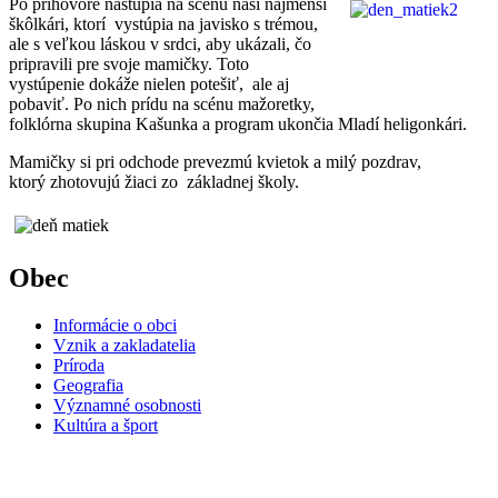
Po príhovore nastupia na scénu naši najmenši
škôlkári, ktorí vystúpia na javisko s trémou,
ale s veľkou láskou v srdci, aby ukázali, čo
pripravili pre svoje mamičky. Toto
vystúpenie dokáže nielen potešiť, ale aj
pobaviť. Po nich prídu na scénu mažoretky,
folklórna skupina Kašunka a program ukončia Mladí heligonkári.
Mamičky si pri odchode prevezmú kvietok a milý pozdrav,
ktorý zhotovujú žiaci zo základnej školy.
Obec
Informácie o obci
Vznik a zakladatelia
Príroda
Geografia
Významné osobnosti
Kultúra a šport