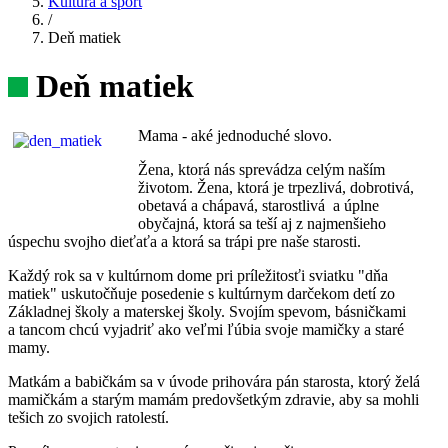
Kultúra a šport
/
Deň matiek
Deň matiek
Mama - aké jednoduché slovo.
Žena, ktorá nás sprevádza celým naším
životom. Žena, ktorá je trpezlivá, dobrotivá,
obetavá a chápavá, starostlivá a úplne
obyčajná, ktorá sa teší aj z najmenšieho
úspechu svojho dieťaťa a ktorá sa trápi pre naše starosti.
Každý rok sa v kultúrnom dome pri príležitosťi sviatku "dňa
matiek" uskutočňuje posedenie s kultúrnym darčekom detí zo
Základnej školy a materskej školy. Svojím spevom, básničkami
a tancom chcú vyjadriť ako veľmi ľúbia svoje mamičky a staré
mamy.
Matkám a babičkám sa v úvode prihovára pán starosta, ktorý želá
mamičkám a starým mamám predovšetkým zdravie, aby sa mohli
tešich zo svojich ratolestí.