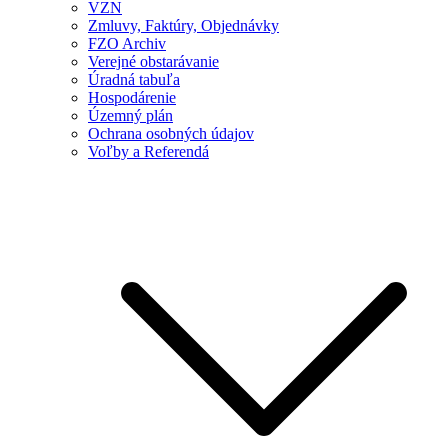
VZN
Zmluvy, Faktúry, Objednávky
FZO Archiv
Verejné obstarávanie
Úradná tabuľa
Hospodárenie
Územný plán
Ochrana osobných údajov
Voľby a Referendá