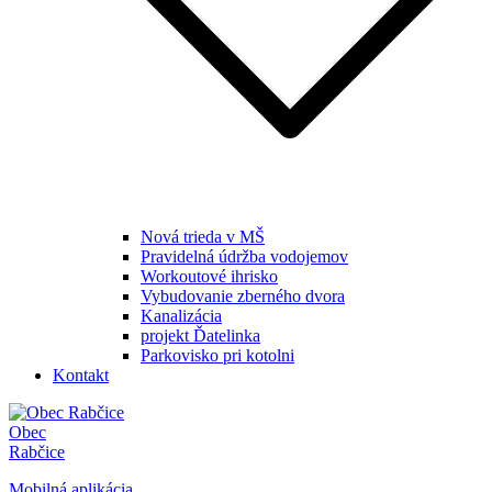
Nová trieda v MŠ
Pravidelná údržba vodojemov
Workoutové ihrisko
Vybudovanie zberného dvora
Kanalizácia
projekt Ďatelinka
Parkovisko pri kotolni
Kontakt
Obec
Rabčice
Mobilná aplikácia