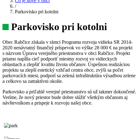
Čo je nové v obci
/
Parkovisko pri kotolni
Parkovisko pri kotolni
Obec Rabčice získala v rámci Programu rozvoja vidieka SR 2014-
2020 nenávratný finančný príspevok vo výške 28 000 € na projekt
s názvom Úprava verejného priestranstva v obci Rabčice. Projekt
priamo napĺňa cieľ podporiť miestny rozvoj vo vidieckych
oblastiach a zlepšiť kvalitu života občanov. Úspešnou realizáciou
projektu sa zlepší estetický vzhľad centra obce, zvýši sa počet
parkovacích miest, podporí sa zelená infraštruktúra výsadbou zelene
a celkovo sa zatraktívni okolie.
Parkovisko a priľahlé verejné priestranstvo sú už takmer dokončené.
Veríme, že nový priestor bude dobre slúžiť všetkým občanom aj
návštevníkom a prispeje k rozvoju našej obce.