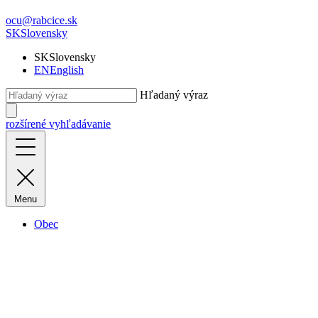
ocu@rabcice.sk
SK
Slovensky
SK
Slovensky
EN
English
Hľadaný výraz
rozšírené vyhľadávanie
Menu
Obec