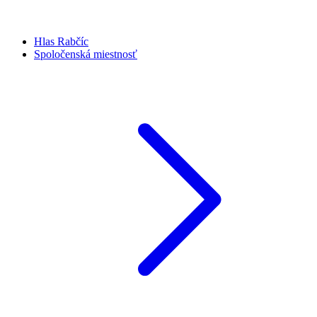
Hlas Rabčíc
Spoločenská miestnosť