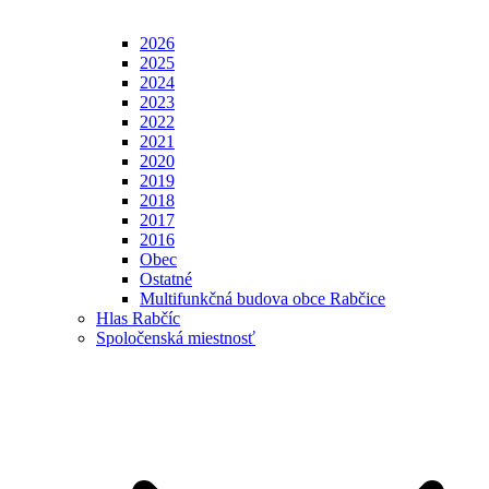
2026
2025
2024
2023
2022
2021
2020
2019
2018
2017
2016
Obec
Ostatné
Multifunkčná budova obce Rabčice
Hlas Rabčíc
Spoločenská miestnosť