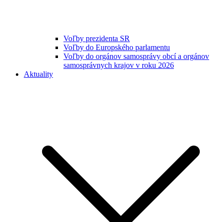
Voľby prezidenta SR
Voľby do Europského parlamentu
Voľby do orgánov samosprávy obcí a orgánov
samosprávnych krajov v roku 2026
Aktuality