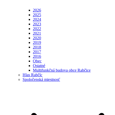
2026
2025
2024
2023
2022
2021
2020
2019
2018
2017
2016
Obec
Ostatné
Multifunkčná budova obce Rabčice
Hlas Rabčíc
Spoločenská miestnosť