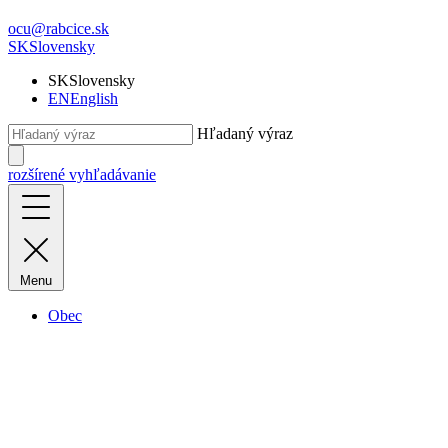
ocu@rabcice.sk
SK
Slovensky
SK
Slovensky
EN
English
Hľadaný výraz
rozšírené vyhľadávanie
Menu
Obec