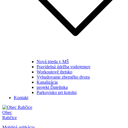
Nová trieda v MŠ
Pravidelná údržba vodojemov
Workoutové ihrisko
Vybudovanie zberného dvora
Kanalizácia
projekt Ďatelinka
Parkovisko pri kotolni
Kontakt
Obec
Rabčice
Mobilná aplikácia