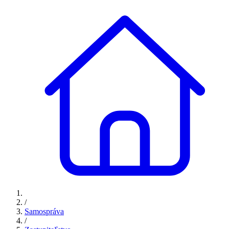
/
Samospráva
/