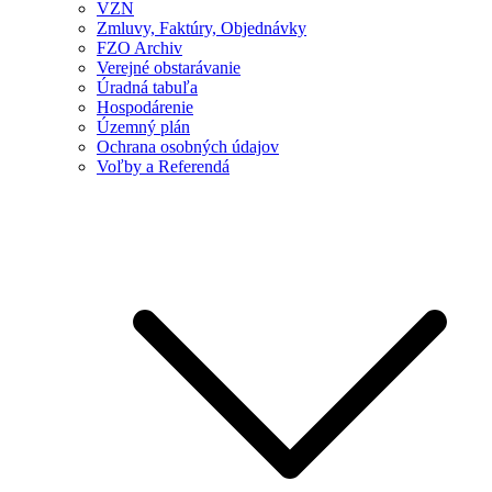
VZN
Zmluvy, Faktúry, Objednávky
FZO Archiv
Verejné obstarávanie
Úradná tabuľa
Hospodárenie
Územný plán
Ochrana osobných údajov
Voľby a Referendá