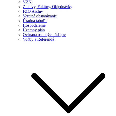
VZN
Zmluvy, Faktúry, Objednávky
FZO Archiv
Verejné obstarávanie
Úradná tabuľa
Hospodárenie
Územný plán
Ochrana osobných údajov
Voľby a Referendá