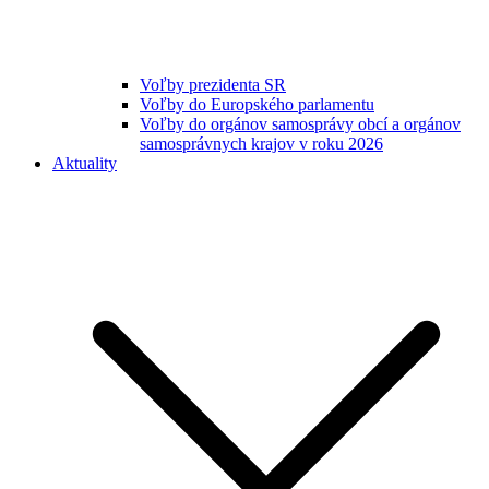
Voľby prezidenta SR
Voľby do Europského parlamentu
Voľby do orgánov samosprávy obcí a orgánov
samosprávnych krajov v roku 2026
Aktuality