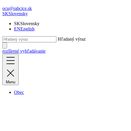
ocu@rabcice.sk
SK
Slovensky
SK
Slovensky
EN
English
Hľadaný výraz
rozšírené vyhľadávanie
Menu
Obec