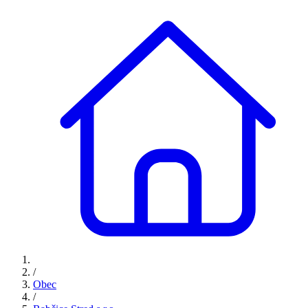
/
Obec
/