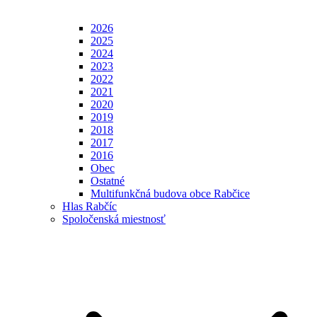
2026
2025
2024
2023
2022
2021
2020
2019
2018
2017
2016
Obec
Ostatné
Multifunkčná budova obce Rabčice
Hlas Rabčíc
Spoločenská miestnosť