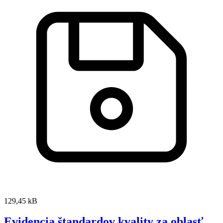
129,45 kB
Evidencia štandardov kvality za oblasť