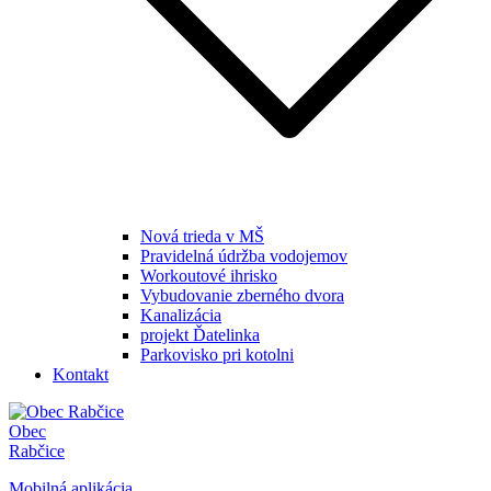
Nová trieda v MŠ
Pravidelná údržba vodojemov
Workoutové ihrisko
Vybudovanie zberného dvora
Kanalizácia
projekt Ďatelinka
Parkovisko pri kotolni
Kontakt
Obec
Rabčice
Mobilná aplikácia