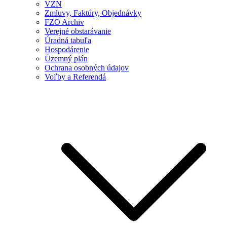
VZN
Zmluvy, Faktúry, Objednávky
FZO Archiv
Verejné obstarávanie
Úradná tabuľa
Hospodárenie
Územný plán
Ochrana osobných údajov
Voľby a Referendá