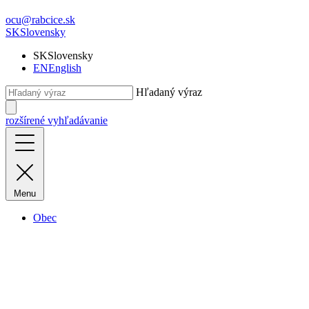
ocu@rabcice.sk
SK
Slovensky
SK
Slovensky
EN
English
Hľadaný výraz
rozšírené vyhľadávanie
Menu
Obec