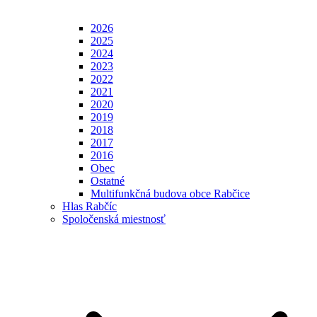
2026
2025
2024
2023
2022
2021
2020
2019
2018
2017
2016
Obec
Ostatné
Multifunkčná budova obce Rabčice
Hlas Rabčíc
Spoločenská miestnosť