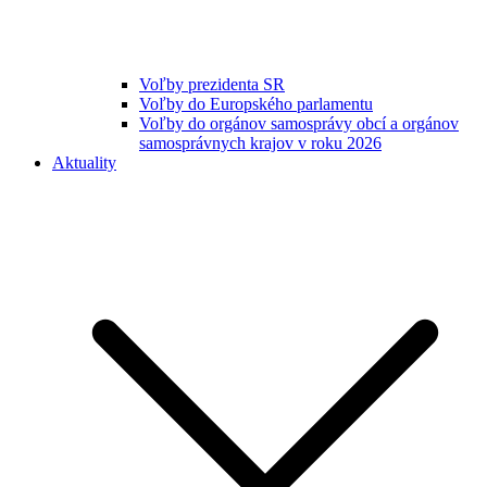
Voľby prezidenta SR
Voľby do Europského parlamentu
Voľby do orgánov samosprávy obcí a orgánov
samosprávnych krajov v roku 2026
Aktuality