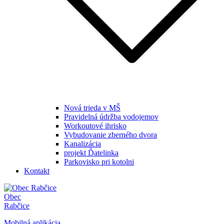
Nová trieda v MŠ
Pravidelná údržba vodojemov
Workoutové ihrisko
Vybudovanie zberného dvora
Kanalizácia
projekt Ďatelinka
Parkovisko pri kotolni
Kontakt
Obec
Rabčice
Mobilná aplikácia