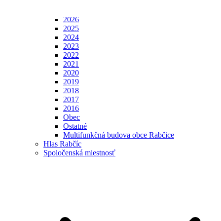
2026
2025
2024
2023
2022
2021
2020
2019
2018
2017
2016
Obec
Ostatné
Multifunkčná budova obce Rabčice
Hlas Rabčíc
Spoločenská miestnosť