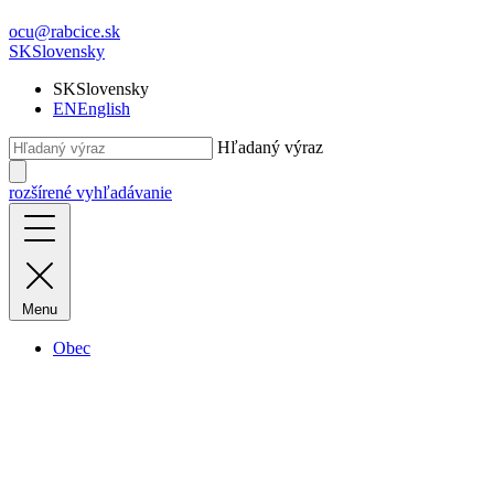
ocu@rabcice.sk
SK
Slovensky
SK
Slovensky
EN
English
Hľadaný výraz
rozšírené vyhľadávanie
Menu
Obec