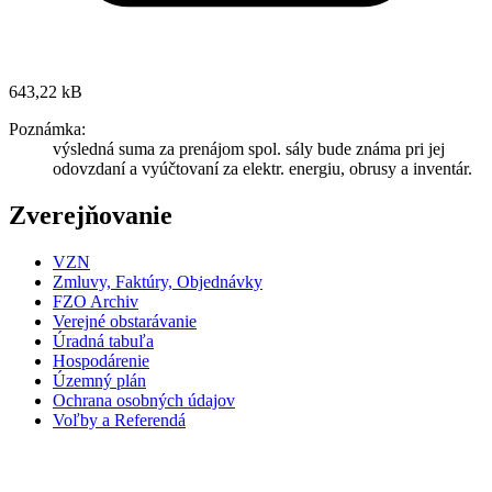
643,22 kB
Poznámka:
výsledná suma za prenájom spol. sály bude známa pri jej
odovzdaní a vyúčtovaní za elektr. energiu, obrusy a inventár.
Zverejňovanie
VZN
Zmluvy, Faktúry, Objednávky
FZO Archiv
Verejné obstarávanie
Úradná tabuľa
Hospodárenie
Územný plán
Ochrana osobných údajov
Voľby a Referendá