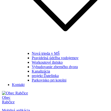
Nová trieda v MŠ
Pravidelná údržba vodojemov
Workoutové ihrisko
Vybudovanie zberného dvora
Kanalizácia
projekt Ďatelinka
Parkovisko pri kotolni
Kontakt
Obec
Rabčice
Mobilná aplikácia