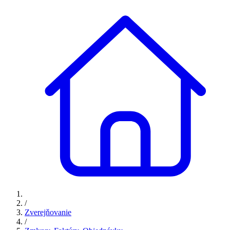
/
Zverejňovanie
/