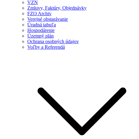
VZN
Zmluvy, Faktúry, Objednávky
FZO Archiv
Verejné obstarávanie
Úradná tabuľa
Hospodárenie
Územný plán
Ochrana osobných údajov
Voľby a Referendá