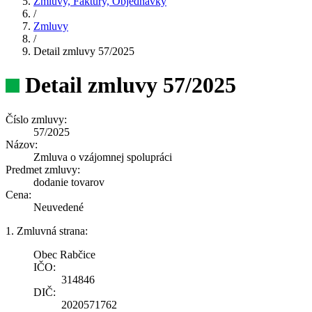
Zmluvy, Faktúry, Objednávky
/
Zmluvy
/
Detail zmluvy 57/2025
Detail zmluvy 57/2025
Číslo zmluvy:
57/2025
Názov:
Zmluva o vzájomnej spolupráci
Predmet zmluvy:
dodanie tovarov
Cena:
Neuvedené
1. Zmluvná strana:
Obec Rabčice
IČO:
314846
DIČ:
2020571762