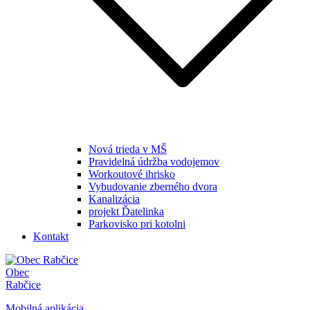
Nová trieda v MŠ
Pravidelná údržba vodojemov
Workoutové ihrisko
Vybudovanie zberného dvora
Kanalizácia
projekt Ďatelinka
Parkovisko pri kotolni
Kontakt
Obec
Rabčice
Mobilná aplikácia