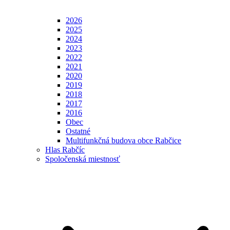
2026
2025
2024
2023
2022
2021
2020
2019
2018
2017
2016
Obec
Ostatné
Multifunkčná budova obce Rabčice
Hlas Rabčíc
Spoločenská miestnosť