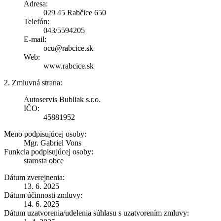
Adresa:
029 45 Rabčice 650
Telefón:
043/5594205
E-mail:
ocu@rabcice.sk
Web:
www.rabcice.sk
2. Zmluvná strana:
Autoservis Bubliak s.r.o.
IČO:
45881952
Meno podpisujúcej osoby:
Mgr. Gabriel Vons
Funkcia podpisujúcej osoby:
starosta obce
Dátum zverejnenia:
13. 6. 2025
Dátum účinnosti zmluvy:
14. 6. 2025
Dátum uzatvorenia/udelenia súhlasu s uzatvorením zmluvy: