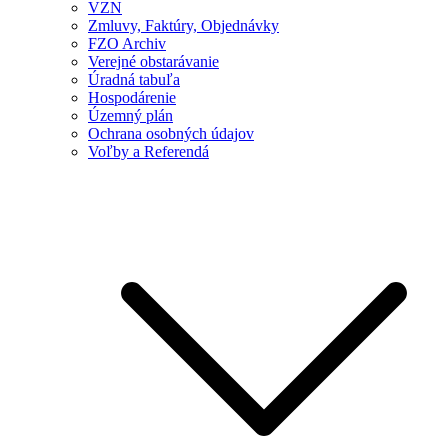
VZN
Zmluvy, Faktúry, Objednávky
FZO Archiv
Verejné obstarávanie
Úradná tabuľa
Hospodárenie
Územný plán
Ochrana osobných údajov
Voľby a Referendá