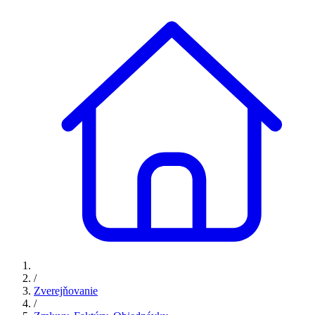
/
Zverejňovanie
/