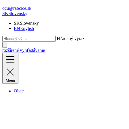
ocu@rabcice.sk
SK
Slovensky
SK
Slovensky
EN
English
Hľadaný výraz
rozšírené vyhľadávanie
Menu
Obec