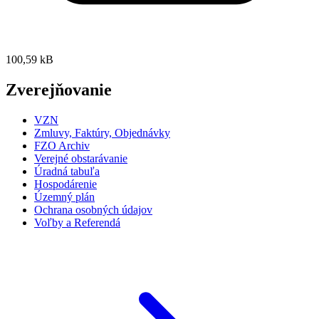
100,59 kB
Zverejňovanie
VZN
Zmluvy, Faktúry, Objednávky
FZO Archiv
Verejné obstarávanie
Úradná tabuľa
Hospodárenie
Územný plán
Ochrana osobných údajov
Voľby a Referendá