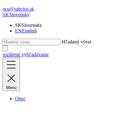
ocu@rabcice.sk
SK
Slovensky
SK
Slovensky
EN
English
Hľadaný výraz
rozšírené vyhľadávanie
Menu
Obec