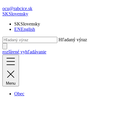
ocu@rabcice.sk
SK
Slovensky
SK
Slovensky
EN
English
Hľadaný výraz
rozšírené vyhľadávanie
Menu
Obec