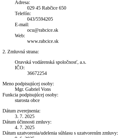
Adresa:
029 45 Rabčice 650
Telefón:
043/5594205
E-mail:
ocu@rabcice.sk
Web:
www.rabcice.sk
2. Zmluvná strana:
Oravská vodárenská spoločnosť, a.s.
IČO:
36672254
Meno podpisujúcej osoby:
Mgr. Gabriel Vons
Funkcia podpisujúcej osoby:
starosta obce
Dátum zverejnenia:
3. 7. 2025
Dátum účinnosti zmluvy:
4. 7. 2025
Dátum uzatvorenia/udelenia súhlasu s uzatvorením zmluvy: