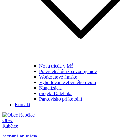
Nová trieda v MŠ
Pravidelná údržba vodojemov
Workoutové ihrisko
Vybudovanie zberného dvora
Kanalizácia
projekt Ďatelinka
Parkovisko pri kotolni
Kontakt
Obec
Rabčice
Mobilná aplikácia