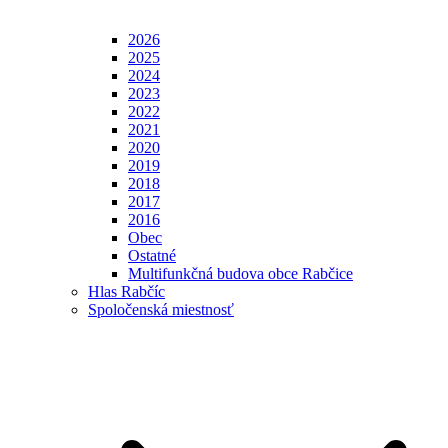
2026
2025
2024
2023
2022
2021
2020
2019
2018
2017
2016
Obec
Ostatné
Multifunkčná budova obce Rabčice
Hlas Rabčíc
Spoločenská miestnosť