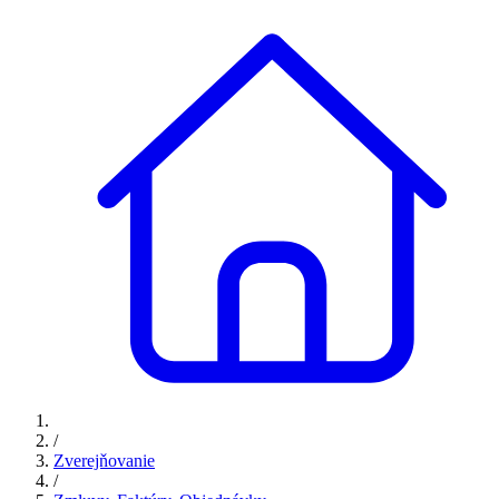
/
Zverejňovanie
/