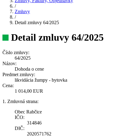
Zmluvy, Faktúry, Objednávky
/
Zmluvy
/
Detail zmluvy 64/2025
Detail zmluvy 64/2025
Číslo zmluvy:
64/2025
Názov:
Dohoda o cene
Predmet zmluvy:
likvidácia žumpy - bytovka
Cena:
1 014,00 EUR
1. Zmluvná strana:
Obec Rabčice
IČO:
314846
DIČ:
2020571762