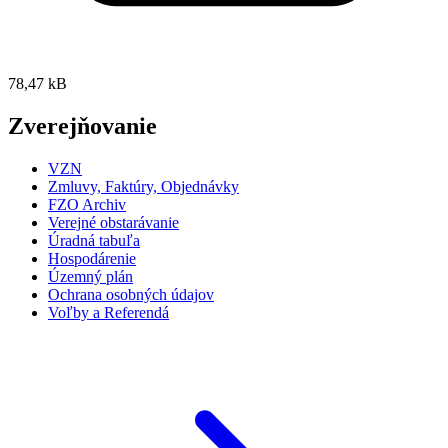
78,47 kB
Zverejňovanie
VZN
Zmluvy, Faktúry, Objednávky
FZO Archiv
Verejné obstarávanie
Úradná tabuľa
Hospodárenie
Územný plán
Ochrana osobných údajov
Voľby a Referendá