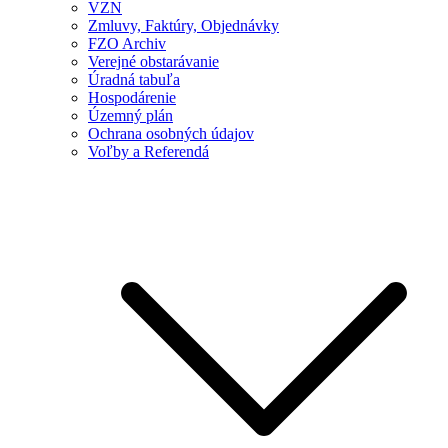
VZN
Zmluvy, Faktúry, Objednávky
FZO Archiv
Verejné obstarávanie
Úradná tabuľa
Hospodárenie
Územný plán
Ochrana osobných údajov
Voľby a Referendá