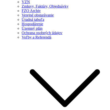
VZN
Zmluvy, Faktúry, Objednávky
FZO Archiv
Verejné obstarávanie
Úradná tabuľa
Hospodárenie
Územný plán
Ochrana osobných údajov
Voľby a Referendá