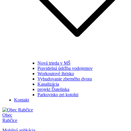
Nová trieda v MŠ
Pravidelná údržba vodojemov
Workoutové ihrisko
Vybudovanie zberného dvora
Kanalizácia
projekt Ďatelinka
Parkovisko pri kotolni
Kontakt
Obec
Rabčice
Mobilná aplikácia