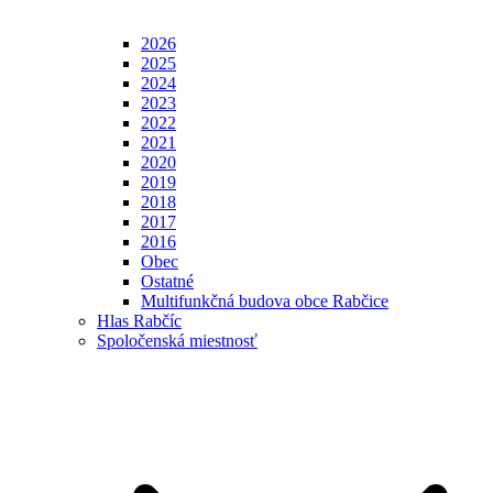
2026
2025
2024
2023
2022
2021
2020
2019
2018
2017
2016
Obec
Ostatné
Multifunkčná budova obce Rabčice
Hlas Rabčíc
Spoločenská miestnosť