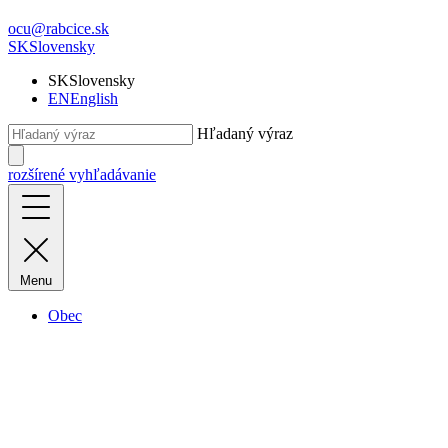
ocu@rabcice.sk
SK
Slovensky
SK
Slovensky
EN
English
Hľadaný výraz
rozšírené vyhľadávanie
Menu
Obec