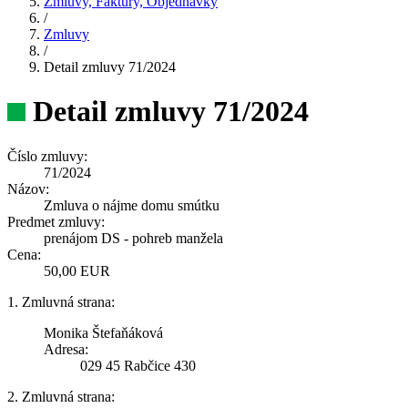
Zmluvy, Faktúry, Objednávky
/
Zmluvy
/
Detail zmluvy 71/2024
Detail zmluvy 71/2024
Číslo zmluvy:
71/2024
Názov:
Zmluva o nájme domu smútku
Predmet zmluvy:
prenájom DS - pohreb manžela
Cena:
50,00 EUR
1. Zmluvná strana:
Monika Štefaňáková
Adresa:
029 45 Rabčice 430
2. Zmluvná strana: