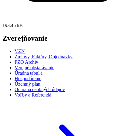
193,45 kB
Zverejňovanie
VZN
Zmluvy, Faktúry, Objednávky
FZO Archiv
Verejné obstarávanie
Úradná tabuľa
Hospodárenie
Územný plán
Ochrana osobných údajov
Voľby a Referendá