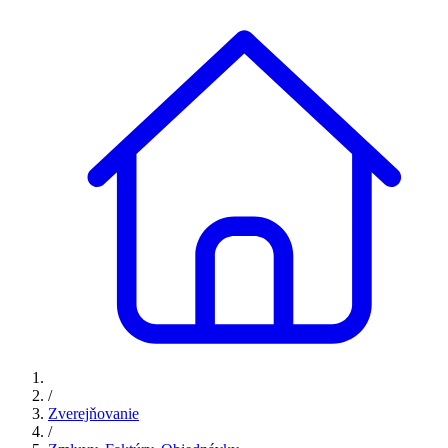
/
Zverejňovanie
/