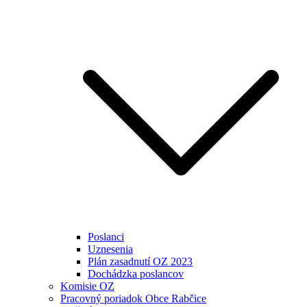
Poslanci
Uznesenia
Plán zasadnutí OZ 2023
Dochádzka poslancov
Komisie OZ
Pracovný poriadok Obce Rabčice