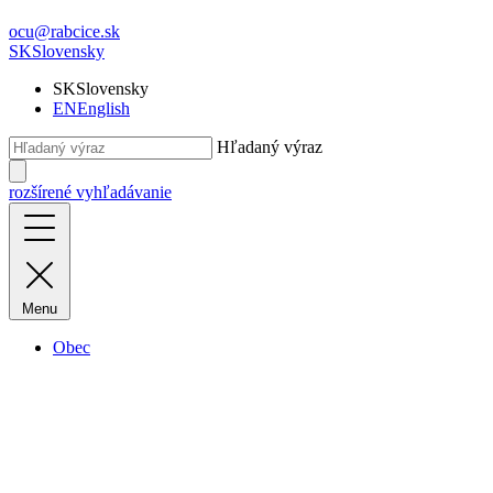
ocu@rabcice.sk
SK
Slovensky
SK
Slovensky
EN
English
Hľadaný výraz
rozšírené vyhľadávanie
Menu
Obec