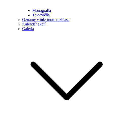
Monografia
Telocvičňa
Oznamy v miestnom rozhlase
Kalendár akcií
Galéria