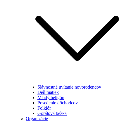
Slávnostné uvítanie novorodencov
Deň matiek
Mladý heligón
Posedenie dôchodcov
Folklór
Gorálová bežka
Organizácie