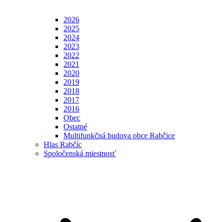
2026
2025
2024
2023
2022
2021
2020
2019
2018
2017
2016
Obec
Ostatné
Multifunkčná budova obce Rabčice
Hlas Rabčíc
Spoločenská miestnosť