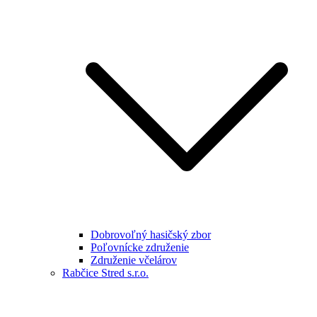
Dobrovoľný hasičský zbor
Poľovnícke združenie
Združenie včelárov
Rabčice Stred s.r.o.