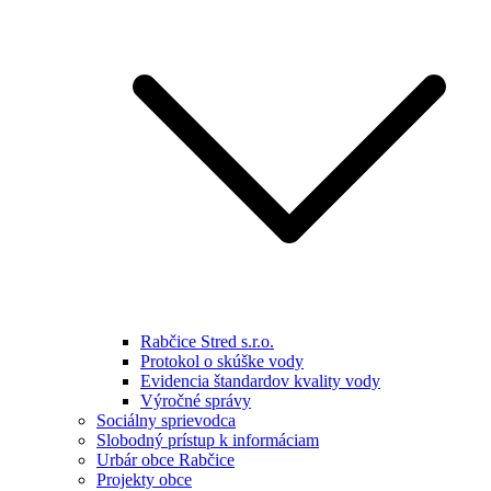
Rabčice Stred s.r.o.
Protokol o skúške vody
Evidencia štandardov kvality vody
Výročné správy
Sociálny sprievodca
Slobodný prístup k informáciam
Urbár obce Rabčice
Projekty obce