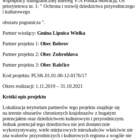
współpracy transgranicznej Interreg V-A Polska-Słowacja, Oś
priorytetowa nr. 1: " Ochrona i rozwój dziedzictwa przyrodniczego
i kulturowego
obszaru pogranicza ".
Partner wiodący:
Gmina Lipnica Wielka
Partner projektu 1:
Obec Bobrov
Partner projektu 2:
Obec Zubrohlava
Partner projektu 3:
Obec Rabčice
Kod projektu: PLSK.01.01.00-12-0176/17
Okres realizacji: 1.11.2019 – 31.10.2021
Krótki opis projektu
Lokalizacja terytorium partnerów tego projektu znajduje się
na terenie obszarów chronionych krajobrazów z bogatym
potencjałem oraz dziedzictwem kulturowym i przyrodniczym.
Jednak potencjał tego dziedzictwa nie jest dostatecznie
wykorzystywany, wiele miejscowych mieszkańców właściwie nie
zna walorów przyrodniczych i kulturowych regionu a wogóle nie