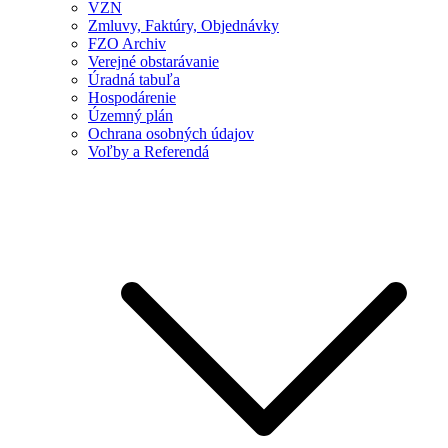
VZN
Zmluvy, Faktúry, Objednávky
FZO Archiv
Verejné obstarávanie
Úradná tabuľa
Hospodárenie
Územný plán
Ochrana osobných údajov
Voľby a Referendá