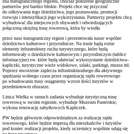
zna transgranicznego regionu, chociaż położenie geograficzne
partnerów jest bardzo bliskie. Projekt chce się przycznić
do odkrywania tego dziedzictwa, jego poznawania, promocji
rozwoju i intensyfikacji jego wykorzystania. Partnerzy projektu chcą
wybudować dla miejscowych obywateli i odwiedzających
połączoną okrężną trasę rowerową, która by wiodła
przez nasz transgraniczny region i prezentowała nasze wspólne
dziedzictwo kulturowe i przyrodnicze. Na trasie bądą rożne
elementy infrastruktury ruchu turystycznego, które będą
informowały o dziedzictwie kulturowym i przyrodniczym (tablice
informacyjne) ew. które będą ułatwiać wykorzystanie dziedzictwa–
kapliczki, turystyczne wieże widokowe, szlaki, parkingi, muzea itd.
Poprzez stworzenie zaplecza infrastrukturalnego dla aktywnego
spędzania wolnego czasu przez organizację rajdu rowerowego
po wbudowaniu trasy osiągniemy wzrost ilości turystów w
przedmiotowm obszarze.
Linica Wielka w ramach zadania wybuduje turystyczną trasę
rowerową w swoim regionie, wybuduje Muzeum Pasterskie,
wykona renowację zabytkowych Kapliczek.
PW będzie głównym odpowiedzialnym za realizację rajdu
rowerowego, które będzie imprezą dla mieszkańców i turystów
pod koniec realizacji projektu, kiedy uczestnicy wspólnie udają się
na trasę rowerową.