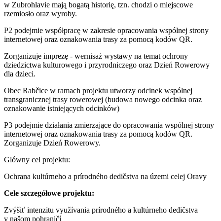
w Zubrohlavie mają bogatą historię, tzn. chodzi o miejscowe
rzemiosło oraz wyroby.
P2 podejmie współpracę w zakresie opracowania wspólnej strony
internetowej oraz oznakowania trasy za pomocą kodów QR.
Zorganizuje imprezę - wernisaż wystawy na temat ochrony
dziedzictwa kulturowego i przyrodniczego oraz Dzień Rowerowy
dla dzieci.
Obec Rabčice w ramach projektu utworzy odcinek wspólnej
transgranicznej trasy rowerowej (budowa nowego odcinka oraz
oznakowanie istniejących odcinków)
P3 podejmie działania zmierzające do opracowania wspólnej strony
internetowej oraz oznakowania trasy za pomocą kodów QR.
Zorganizuje Dzień Rowerowy.
Glówny cel projektu:
Ochrana kultúrneho a prírodného dedičstva na územi celej Oravy
Cele szczegółowe projektu:
Zvýšiť intenzitu využívania prírodného a kultúrneho dedičstva
v našom pohraničí