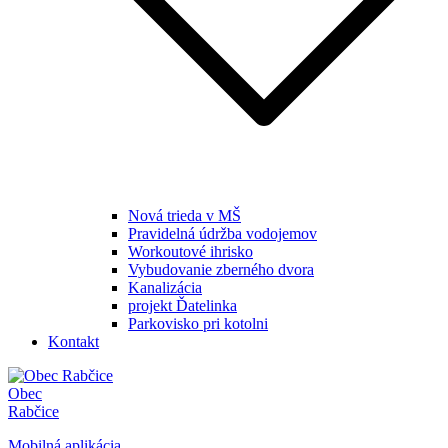
Nová trieda v MŠ
Pravidelná údržba vodojemov
Workoutové ihrisko
Vybudovanie zberného dvora
Kanalizácia
projekt Ďatelinka
Parkovisko pri kotolni
Kontakt
Obec
Rabčice
Mobilná aplikácia