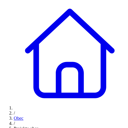
/
Obec
/