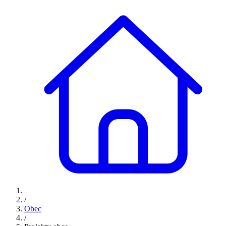
/
Obec
/