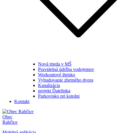
Nová trieda v MŠ
Pravidelná údržba vodojemov
Workoutové ihrisko
Vybudovanie zberného dvora
Kanalizácia
projekt Ďatelinka
Parkovisko pri kotolni
Kontakt
Obec
Rabčice
Mobilná aplikácia