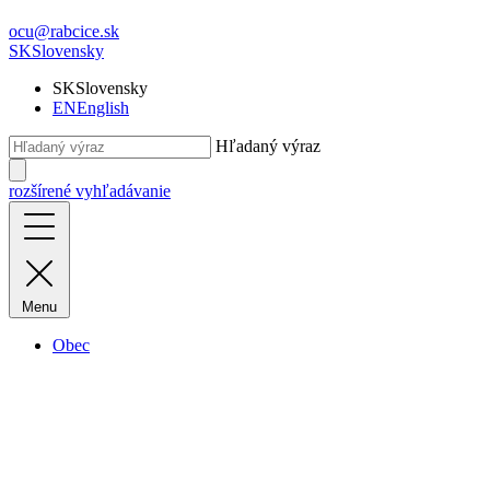
ocu@rabcice.sk
SK
Slovensky
SK
Slovensky
EN
English
Hľadaný výraz
rozšírené vyhľadávanie
Menu
Obec