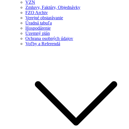
VZN
Zmluvy, Faktúry, Objednávky
FZO Archiv
Verejné obstarávanie
Úradná tabuľa
Hospodárenie
Územný plán
Ochrana osobných údajov
Voľby a Referendá