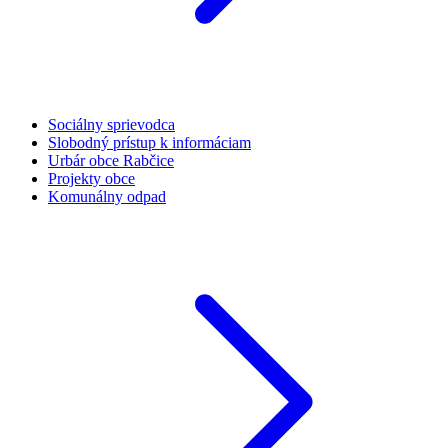
Sociálny sprievodca
Slobodný prístup k informáciam
Urbár obce Rabčice
Projekty obce
Komunálny odpad