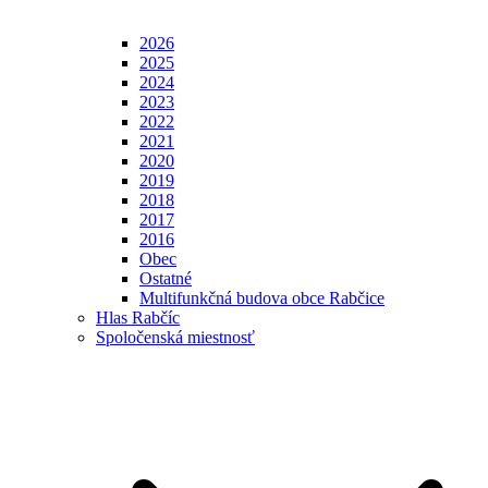
2026
2025
2024
2023
2022
2021
2020
2019
2018
2017
2016
Obec
Ostatné
Multifunkčná budova obce Rabčice
Hlas Rabčíc
Spoločenská miestnosť