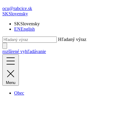
ocu@rabcice.sk
SK
Slovensky
SK
Slovensky
EN
English
Hľadaný výraz
rozšírené vyhľadávanie
Menu
Obec