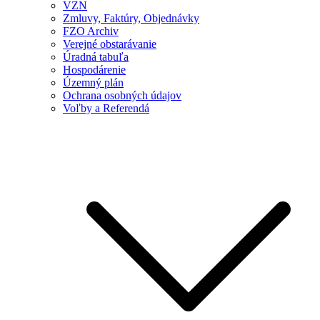
VZN
Zmluvy, Faktúry, Objednávky
FZO Archiv
Verejné obstarávanie
Úradná tabuľa
Hospodárenie
Územný plán
Ochrana osobných údajov
Voľby a Referendá