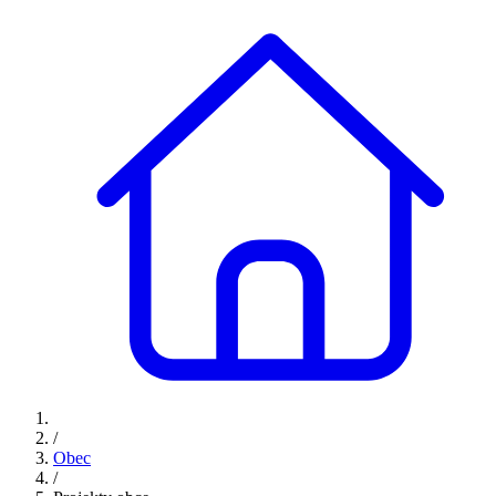
/
Obec
/