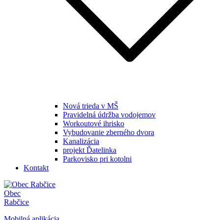
Nová trieda v MŠ
Pravidelná údržba vodojemov
Workoutové ihrisko
Vybudovanie zberného dvora
Kanalizácia
projekt Ďatelinka
Parkovisko pri kotolni
Kontakt
Obec
Rabčice
Mobilná aplikácia