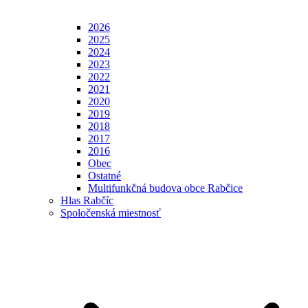
2026
2025
2024
2023
2022
2021
2020
2019
2018
2017
2016
Obec
Ostatné
Multifunkčná budova obce Rabčice
Hlas Rabčíc
Spoločenská miestnosť