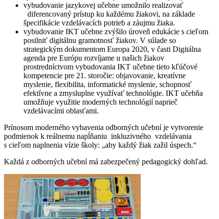
vybudovanie jazykovej učebne umožnilo realizovať
diferencovaný prístup ku každému žiakovi, na základe
špecifikácie vzdelávacích potrieb a záujmu žiaka.
vybudovanie IKT učebne zvýšilo úroveň edukácie s cieľom
posilniť digitálnu gramotnosť žiakov. V súlade so
strategickým dokumentom Europa 2020, v časti Digitálna
agenda pre Európu rozvíjame u našich žiakov
prostredníctvom vybudovania IKT učebne tieto kľúčové
kompetencie pre 21. storočie: objavovanie, kreatívne
myslenie, flexibilita, informatické myslenie, schopnosť
efektívne a zmysluplne využívať technológie. IKT učebňa
umožňuje využitie moderných technológií naprieč
vzdelávacími oblasťami.
Prínosom moderného vybavenia odborných učební je vytvorenie
podmienok k reálnemu napĺňaniu inkluzivného vzdelávania
s cieľom naplnenia vízie školy: „aby každý žiak zažil úspech.“
Každá z odborných učební má zabezpečený pedagogický dohľad.