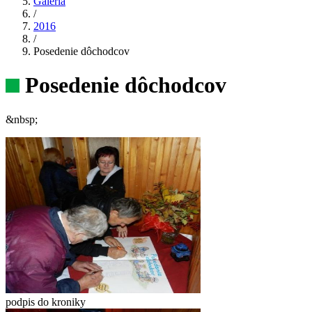
Galéria
/
2016
/
Posedenie dôchodcov
Posedenie dôchodcov
&nbsp;
podpis do kroniky