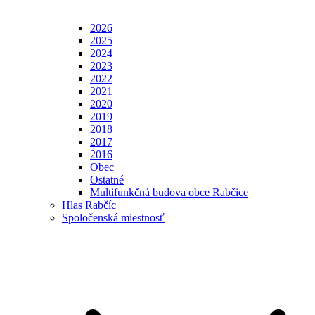
2026
2025
2024
2023
2022
2021
2020
2019
2018
2017
2016
Obec
Ostatné
Multifunkčná budova obce Rabčice
Hlas Rabčíc
Spoločenská miestnosť