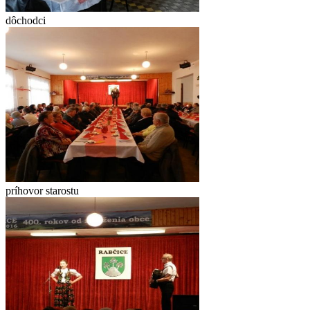
dôchodci
príhovor starostu