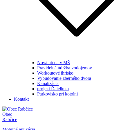
Nová trieda v MŠ
Pravidelná údržba vodojemov
Workoutové ihrisko
Vybudovanie zberného dvora
Kanalizácia
projekt Ďatelinka
Parkovisko pri kotolni
Kontakt
Obec
Rabčice
Mobilná aplikácia