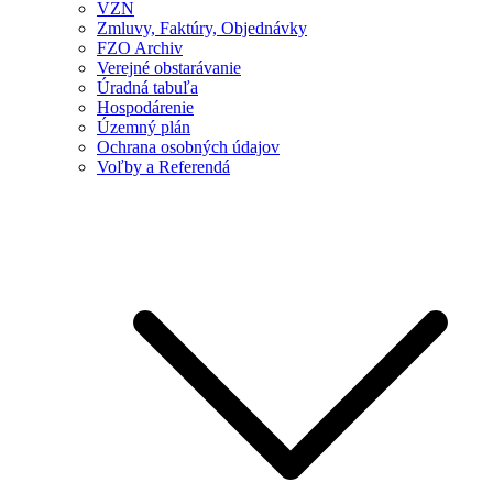
VZN
Zmluvy, Faktúry, Objednávky
FZO Archiv
Verejné obstarávanie
Úradná tabuľa
Hospodárenie
Územný plán
Ochrana osobných údajov
Voľby a Referendá