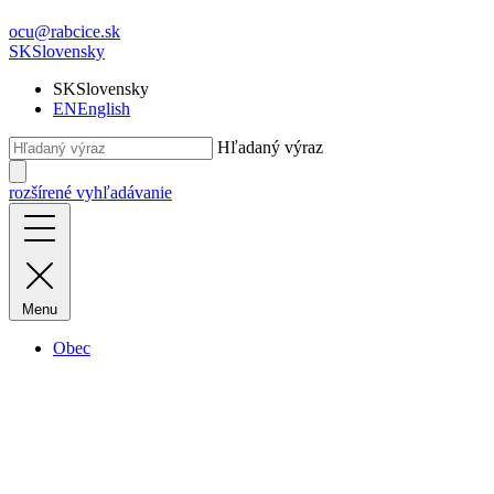
ocu@rabcice.sk
SK
Slovensky
SK
Slovensky
EN
English
Hľadaný výraz
rozšírené vyhľadávanie
Menu
Obec