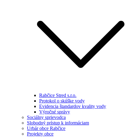
Rabčice Stred s.r.o.
Protokol o skúške vody
Evidencia štandardov kvality vody
Výročné správy
Sociálny sprievodca
Slobodný prístup k informáciam
Urbár obce Rabčice
Projekty obce