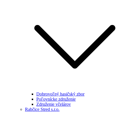
Dobrovoľný hasičský zbor
Poľovnícke združenie
Združenie včelárov
Rabčice Stred s.r.o.