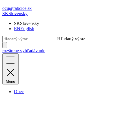
ocu@rabcice.sk
SK
Slovensky
SK
Slovensky
EN
English
Hľadaný výraz
rozšírené vyhľadávanie
Menu
Obec