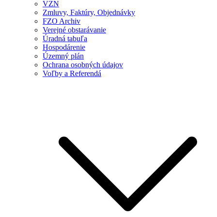
VZN
Zmluvy, Faktúry, Objednávky
FZO Archiv
Verejné obstarávanie
Úradná tabuľa
Hospodárenie
Územný plán
Ochrana osobných údajov
Voľby a Referendá