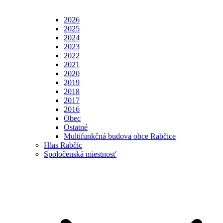
2026
2025
2024
2023
2022
2021
2020
2019
2018
2017
2016
Obec
Ostatné
Multifunkčná budova obce Rabčice
Hlas Rabčíc
Spoločenská miestnosť