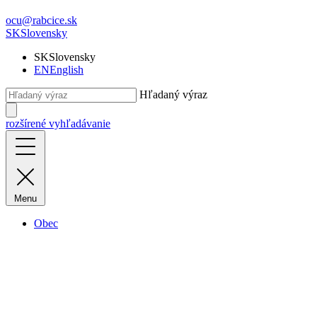
ocu@rabcice.sk
SK
Slovensky
SK
Slovensky
EN
English
Hľadaný výraz
rozšírené vyhľadávanie
Menu
Obec