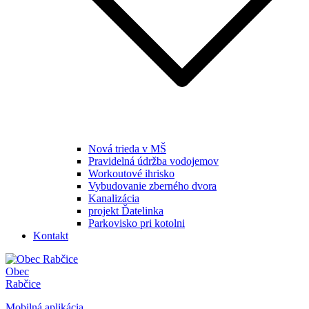
Nová trieda v MŠ
Pravidelná údržba vodojemov
Workoutové ihrisko
Vybudovanie zberného dvora
Kanalizácia
projekt Ďatelinka
Parkovisko pri kotolni
Kontakt
Obec
Rabčice
Mobilná aplikácia