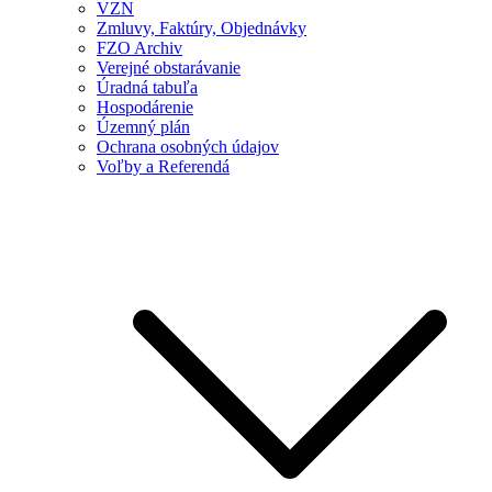
VZN
Zmluvy, Faktúry, Objednávky
FZO Archiv
Verejné obstarávanie
Úradná tabuľa
Hospodárenie
Územný plán
Ochrana osobných údajov
Voľby a Referendá