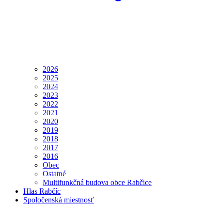
2026
2025
2024
2023
2022
2021
2020
2019
2018
2017
2016
Obec
Ostatné
Multifunkčná budova obce Rabčice
Hlas Rabčíc
Spoločenská miestnosť