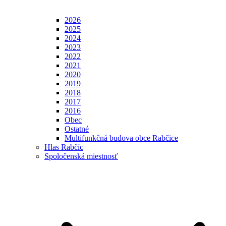
2026
2025
2024
2023
2022
2021
2020
2019
2018
2017
2016
Obec
Ostatné
Multifunkčná budova obce Rabčice
Hlas Rabčíc
Spoločenská miestnosť