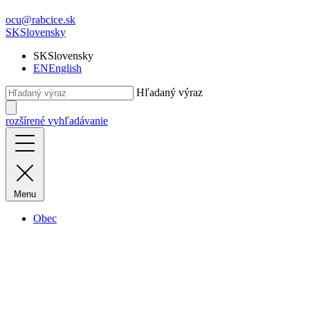
ocu@rabcice.sk
SK
Slovensky
SK
Slovensky
EN
English
Hľadaný výraz
rozšírené vyhľadávanie
Menu
Obec