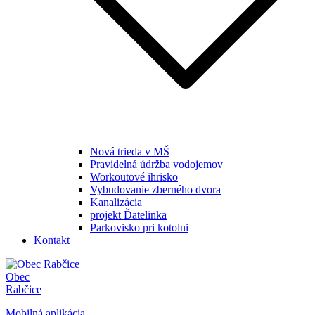
Nová trieda v MŠ
Pravidelná údržba vodojemov
Workoutové ihrisko
Vybudovanie zberného dvora
Kanalizácia
projekt Ďatelinka
Parkovisko pri kotolni
Kontakt
Obec
Rabčice
Mobilná aplikácia