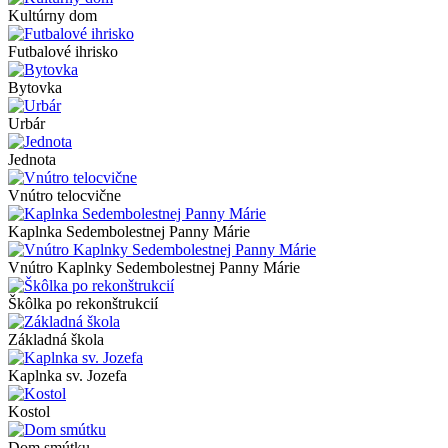
Kultúrny dom
Futbalové ihrisko
Bytovka
Urbár
Jednota
Vnútro telocvične
Kaplnka Sedembolestnej Panny Márie
Vnútro Kaplnky Sedembolestnej Panny Márie
Škôlka po rekonštrukcií
Základná škola
Kaplnka sv. Jozefa
Kostol
Dom smútku