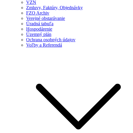
VZN
Zmluvy, Faktúry, Objednávky
FZO Archiv
Verejné obstarávanie
Úradná tabuľa
Hospodárenie
Územný plán
Ochrana osobných údajov
Voľby a Referendá