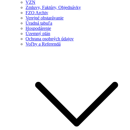
VZN
Zmluvy, Faktúry, Objednávky
FZO Archiv
Verejné obstarávanie
Úradná tabuľa
Hospodárenie
Územný plán
Ochrana osobných údajov
Voľby a Referendá