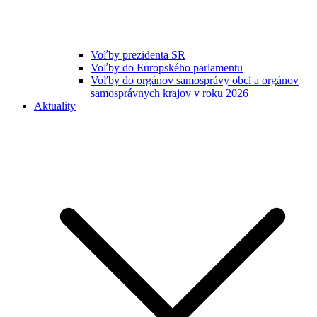
Voľby prezidenta SR
Voľby do Europského parlamentu
Voľby do orgánov samosprávy obcí a orgánov
samosprávnych krajov v roku 2026
Aktuality