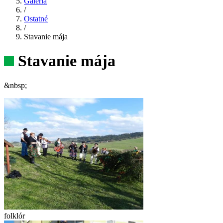
Galéria
/
Ostatné
/
Stavanie mája
Stavanie mája
&nbsp;
folklór