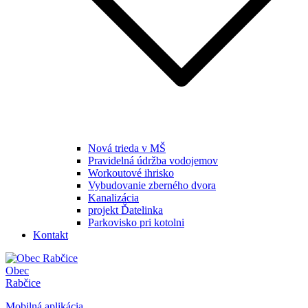
Nová trieda v MŠ
Pravidelná údržba vodojemov
Workoutové ihrisko
Vybudovanie zberného dvora
Kanalizácia
projekt Ďatelinka
Parkovisko pri kotolni
Kontakt
Obec
Rabčice
Mobilná aplikácia