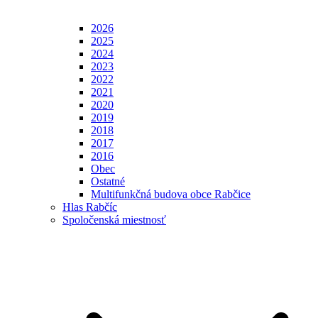
2026
2025
2024
2023
2022
2021
2020
2019
2018
2017
2016
Obec
Ostatné
Multifunkčná budova obce Rabčice
Hlas Rabčíc
Spoločenská miestnosť