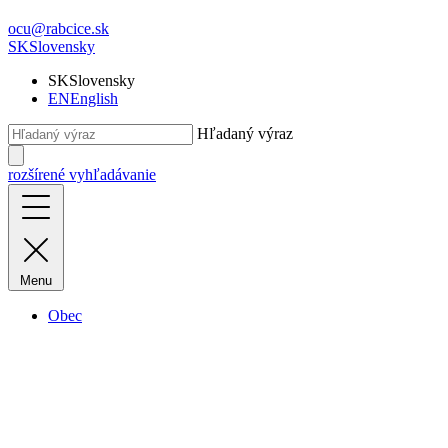
ocu@rabcice.sk
SK
Slovensky
SK
Slovensky
EN
English
Hľadaný výraz
rozšírené vyhľadávanie
Menu
Obec