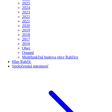
2025
2024
2023
2022
2021
2020
2019
2018
2017
2016
Obec
Ostatné
Multifunkčná budova obce Rabčice
Hlas Rabčíc
Spoločenská miestnosť