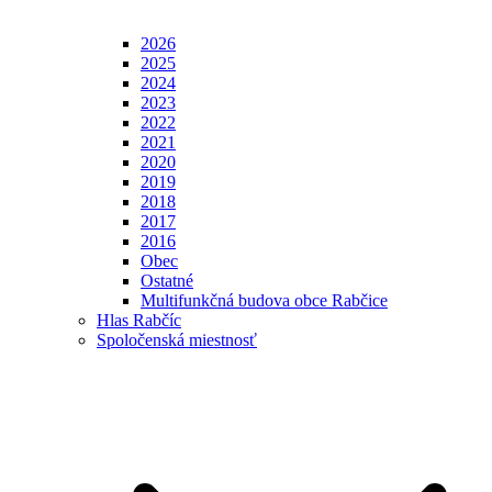
2026
2025
2024
2023
2022
2021
2020
2019
2018
2017
2016
Obec
Ostatné
Multifunkčná budova obce Rabčice
Hlas Rabčíc
Spoločenská miestnosť