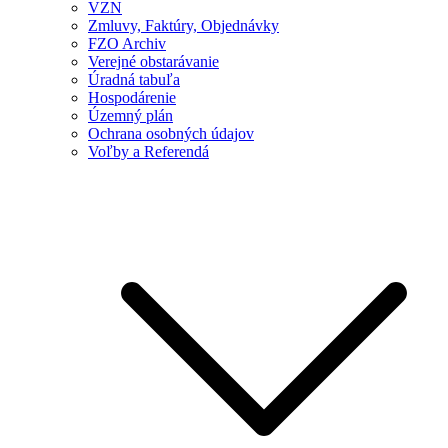
VZN
Zmluvy, Faktúry, Objednávky
FZO Archiv
Verejné obstarávanie
Úradná tabuľa
Hospodárenie
Územný plán
Ochrana osobných údajov
Voľby a Referendá