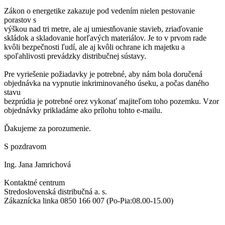
Zákon o energetike zakazuje pod vedením nielen pestovanie
porastov s
výškou nad tri metre, ale aj umiestňovanie stavieb, zriaďovanie
skládok a skladovanie horľavých materiálov. Je to v prvom rade
kvôli bezpečnosti ľudí, ale aj kvôli ochrane ich majetku a
spoľahlivosti prevádzky distribučnej sústavy.
Pre vyriešenie požiadavky je potrebné, aby nám bola doručená
objednávka na vypnutie inkriminovaného úseku, a počas daného
stavu
bezprúdia je potrebné orez vykonať majiteľom toho pozemku. Vzor
objednávky prikladáme ako prílohu tohto e-mailu.
Ďakujeme za porozumenie.
S pozdravom
Ing. Jana Jamrichová
Kontaktné centrum
Stredoslovenská distribučná a. s.
Zákaznícka linka 0850 166 007 (Po-Pia:08.00-15.00)