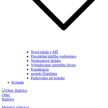
Nová trieda v MŠ
Pravidelná údržba vodojemov
Workoutové ihrisko
Vybudovanie zberného dvora
Kanalizácia
projekt Ďatelinka
Parkovisko pri kotolni
Kontakt
Obec
Rabčice
Mobilná aplikácia