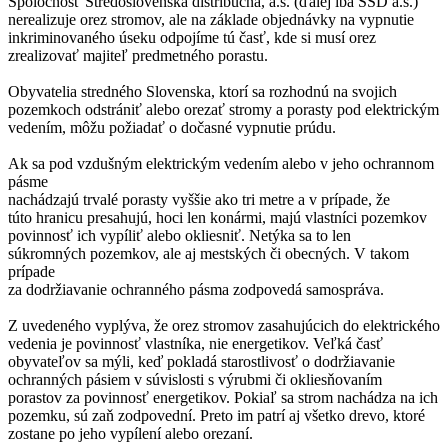
Spoločnosť Stredoslovenská distribučná, a.s. (ďalej iba SSD a.s.)
nerealizuje orez stromov, ale na základe objednávky na vypnutie
inkriminovaného úseku odpojíme tú časť, kde si musí orez
zrealizovať majiteľ predmetného porastu.
Obyvatelia stredného Slovenska, ktorí sa rozhodnú na svojich
pozemkoch odstrániť alebo orezať stromy a porasty pod elektrickým
vedením, môžu požiadať o dočasné vypnutie prúdu.
Ak sa pod vzdušným elektrickým vedením alebo v jeho ochrannom
pásme
nachádzajú trvalé porasty vyššie ako tri metre a v prípade, že
túto hranicu presahujú, hoci len konármi, majú vlastníci pozemkov
povinnosť ich vypíliť alebo okliesniť. Netýka sa to len
súkromných pozemkov, ale aj mestských či obecných. V takom
prípade
za dodržiavanie ochranného pásma zodpovedá samospráva.
Z uvedeného vyplýva, že orez stromov zasahujúcich do elektrického
vedenia je povinnosť vlastníka, nie energetikov. Veľká časť
obyvateľov sa mýli, keď pokladá starostlivosť o dodržiavanie
ochranných pásiem v súvislosti s výrubmi či okliesňovaním
porastov za povinnosť energetikov. Pokiaľ sa strom nachádza na ich
pozemku, sú zaň zodpovední. Preto im patrí aj všetko drevo, ktoré
zostane po jeho vypílení alebo orezaní.