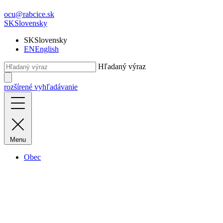
ocu@rabcice.sk
SK
Slovensky
SK
Slovensky
EN
English
Hľadaný výraz
rozšírené vyhľadávanie
Menu
Obec