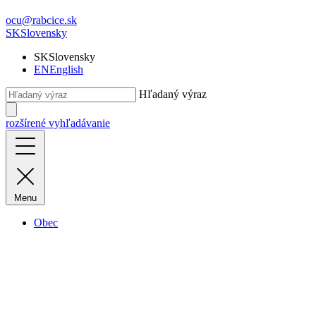
ocu@rabcice.sk
SK
Slovensky
SK
Slovensky
EN
English
Hľadaný výraz
rozšírené vyhľadávanie
Menu
Obec