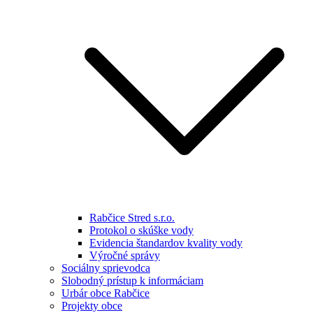
Rabčice Stred s.r.o.
Protokol o skúške vody
Evidencia štandardov kvality vody
Výročné správy
Sociálny sprievodca
Slobodný prístup k informáciam
Urbár obce Rabčice
Projekty obce