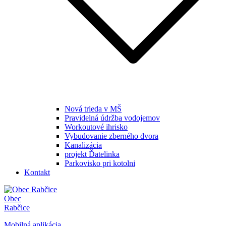
Nová trieda v MŠ
Pravidelná údržba vodojemov
Workoutové ihrisko
Vybudovanie zberného dvora
Kanalizácia
projekt Ďatelinka
Parkovisko pri kotolni
Kontakt
Obec
Rabčice
Mobilná aplikácia